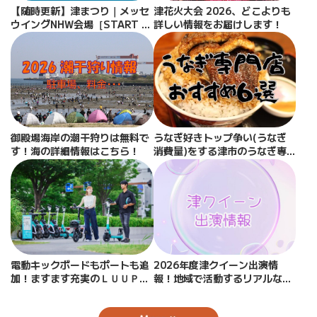
【随時更新】津まつり｜メッセ
津花火大会 2026、どこよりも
ウイングNHW会場［START B
詳しい情報をお届けします！
ASE］
御殿場海岸の潮干狩りは無料で
うなぎ好きトップ争い(うなぎ
す！海の詳細情報はこちら！
消費量)をする津市のうなぎ専
門店人気６選！
電動キックボードもポートも追
2026年度津クイーン出演情
加！ますます充実のＬＵＵＰで
報！地域で活動するリアルな情
津のまちを巡ろう！
報発信