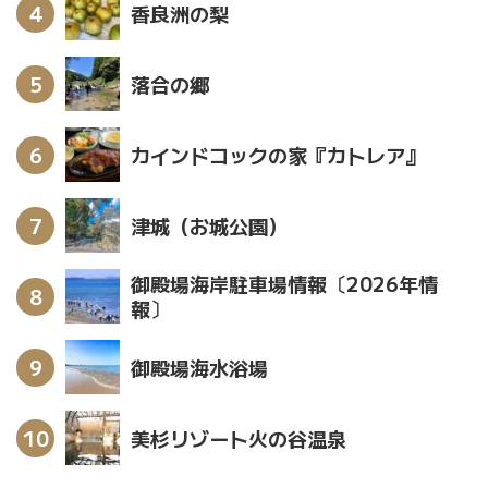
香良洲の梨
落合の郷
カインドコックの家『カトレア』
津城（お城公園）
御殿場海岸駐車場情報〔2026年情
報〕
御殿場海水浴場
美杉リゾート火の谷温泉