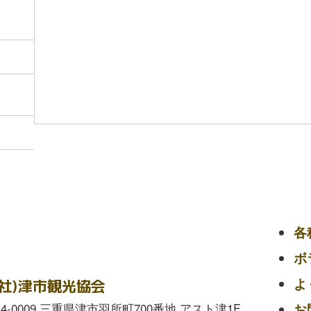
各
ボ
よ
一社)津市観光協会
14-0009 三重県津市羽所町700番地 アスト津1F
お