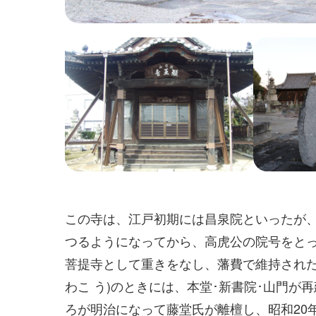
この寺は、江戸初期には昌泉院といったが、
つるようになってから、高虎公の院号をとっ
菩提寺として重きをなし、藩費で維持された
わこ う)のときには、本堂･新書院･山門
ろが明治になって藤堂氏が離檀し、昭和20