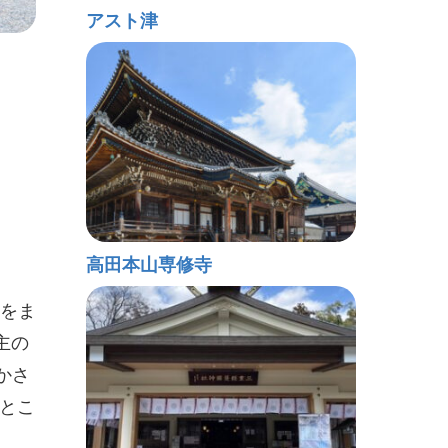
アスト津
高田本山専修寺
霊をま
主の
かさ
。とこ