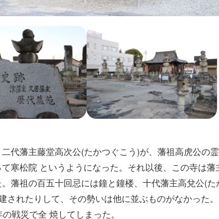
二代藩主藤堂高次公(たかつぐこう)が、藩祖高虎公の
て寒松院 というようになった。それ以後、この寺は藩
。藩祖の百五十回忌には鐘と鐘楼、十代藩主高兌公(た
が再建されたりして、その勢いは他に並ぶものがなかった
年の戦災で全 焼してしまった。