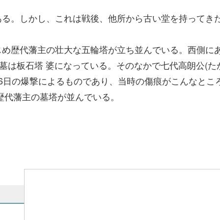
ある。しかし、これは戦後、他所から古い堂を持ってき
。
じめ歴代藩主の壮大な五輪塔が立ち並んでいる。西側に
の墓は板石塔 婆になっている。そのなかで七代高朗公(た
26日の爆撃によるものであり、当時の傷痕がこんなとこ
歴代藩主の墓塔が並んでいる。