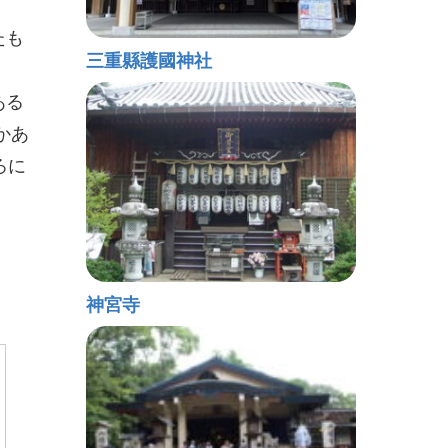
たも
三重縣護國神社
ある
かあ
ろに
神宮寺