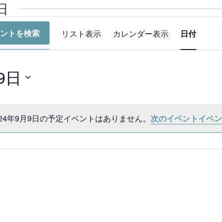
日
イ
ントを検索
リスト表示
カレンダー表示
日付
ベ
ン
ト
9日
ビ
ュ
ー
024年9月9日の予定イベントはありません。
次のイベントイベン
N
ナ
o
t
ビ
i
ゲ
c
ー
e
シ
ョ