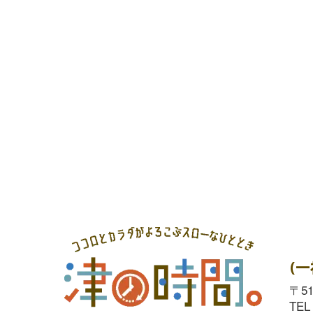
シ
い。
ョ
キ
ン
ー
を
ワ
表
ー
示
ド
で
イ
ベ
ン
ト
(
を
検
〒5
TEL
索