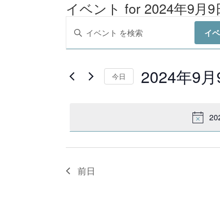
イベント for 2024年9月9
イ
キ
イベ
ベ
ー
ン
ワ
ト
2024年9月
ー
今日
を
ド
日
検
を
付
索
2
入
を
し
力
選
て
し
択
ナ
前日
て
ビ
く
ゲ
だ
ー
さ