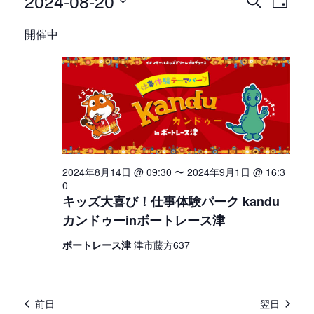
2024-08-20
イ
検
日
ベ
ベ
索
日
付
開催中
ン
ン
付
ト
ト
を
を
ビ
選
検
ュ
択
索
ー
し
ナ
て
ビ
ナ
2024年8月14日 @ 09:30
〜
2024年9月1日 @ 16:3
ゲ
0
ビ
ー
キッズ大喜び！仕事体験パーク kandu
ゲ
シ
カンドゥーinボートレース津
ー
ョ
ボートレース津
津市藤方637
シ
ン
ョ
ン
前日
翌日
を