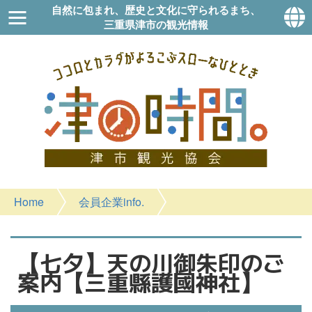
自然に包まれ、歴史と文化に守られるまち、
三重県津市の観光情報
Home
会員企業info.
【七夕】天の川御朱印のご
案内【三重縣護國神社】