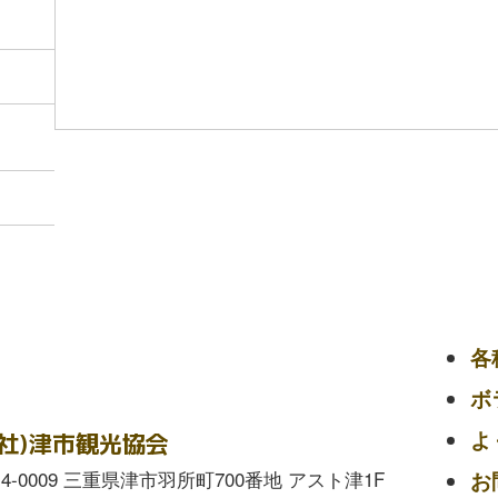
各
ボ
よ
一社)津市観光協会
14-0009 三重県津市羽所町700番地 アスト津1F
お