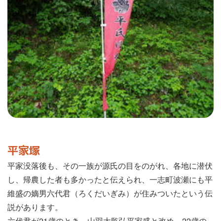
平家塚
平家没落後も、その一族が源氏の目をのがれ、各地に潜伏
し、帰農した者も多かったと伝えられ、一志町波瀬にも平
維盛の嫡男六代君（ろくだいぎみ）が住みついたという伝
説があります。
六代君が21歳のとき、山羽大監弘平家盛と改め、22歳の