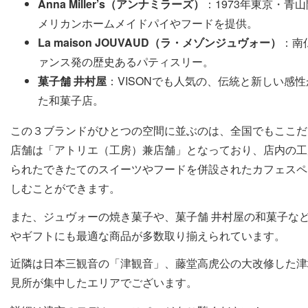
Anna Miller’s（アンナミラーズ）
：1973年東京・青
メリカンホームメイドパイやフードを提供。
La maison JOUVAUD（ラ・メゾンジュヴォー）
：南
ァンス発の歴史あるパティスリー。
菓子舗 井村屋
：VISONでも人気の、伝統と新しい感
た和菓子店。
この３ブランドがひとつの空間に並ぶのは、全国でもここだ
店舗は「アトリエ（工房）兼店舗」となっており、店内の工
られたできたてのスイーツやフードを併設されたカフェスペ
しむことができます。
また、ジュヴォーの焼き菓子や、菓子舗 井村屋の和菓子な
やギフトにも最適な商品が多数取り揃えられています。
近隣は日本三観音の「津観音」、藤堂高虎公の大改修した津
見所が集中したエリアでございます。