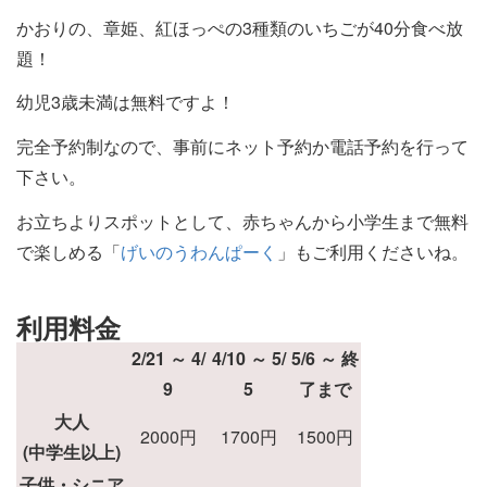
かおりの、章姫、紅ほっぺの3種類のいちごが40分食べ放
題！
幼児3歳未満は無料ですよ！
完全予約制なので、事前にネット予約か電話予約を行って
下さい。
お立ちよりスポットとして、赤ちゃんから小学生まで無料
で楽しめる「
げいのうわんぱーく
」もご利用くださいね。
利用料金
2/21 ～ 4/
4/10 ～ 5/
5/6 ～ 終
9
5
了まで
大人
2000円
1700円
1500円
(中学生以上)
子供・シニア