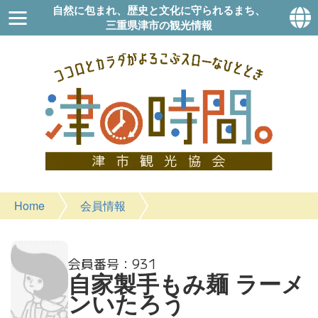
自然に包まれ、歴史と文化に守られるまち、
三重県津市の観光情報
Home
会員情報
931
自家製手もみ麺 ラーメ
ンいたろう