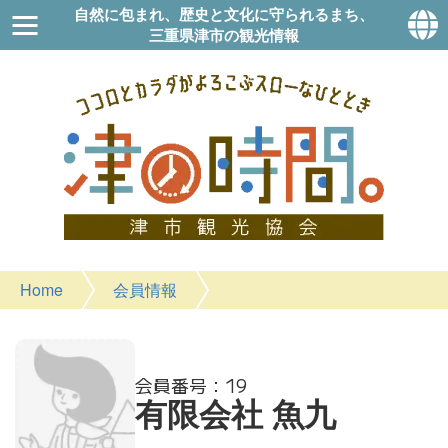
自然に包まれ、歴史と文化に守られるまち、
三重県津市の観光情報
Home
会員情報
19
有限会社 魚九