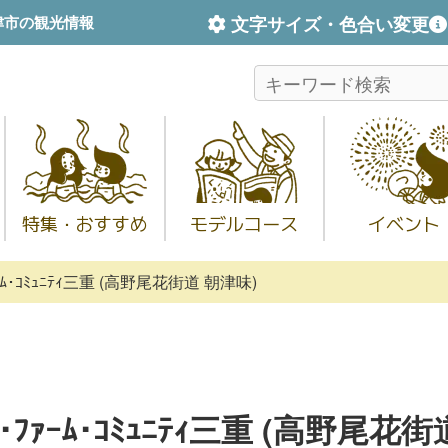
文字サイズ・色合い変更
津市の観光情報
特集・おすすめ
モデルコース
イベント
ｧｰﾑ･ｺﾐｭﾆﾃｨ三重 (高野尾花街道 朝津味)
ｰ･ﾌｧｰﾑ･ｺﾐｭﾆﾃｨ三重 (高野尾花